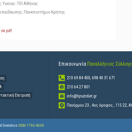
ς Υγείας-ΤΕΙ Αθήνας
κπαίδευσης, Πανεπιστήμιο Κρήτης
 σε pdf
Επικοινωνία
Πανελλήνιος Σύλλογ
210 69 84 400, 698 40 31 671
ηση
λ
210 64 27 801
ντακτική Επιτροπή
info@hjnutrdiet.gr
Πανόρμου 23
, 4ος όροφος ,
115 22
,
Α
nd Dietetics
ISSN 1792-4030