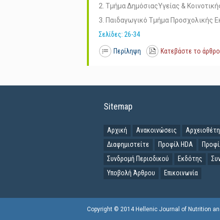
2. Τμήμα ΔημόσιαςΥγείας & Κοινοτική
3. Παιδαγωγικό Τμήμα Προσχολικής Ε
Σελίδες: 26-34
Περίληψη
Κατεβάστε το άρθρο
Sitemap
Αρχική
Ανακοινώσεις
Αρχειοθέτ
Διαφημιστείτε
Προφίλ HDA
Προφί
Συνδρομή Περιοδικού
Εκδότης
Συ
Υποβολή Άρθρου
Επικοινωνία
Copyright © 2014 Hellenic Journal of Nutrition a