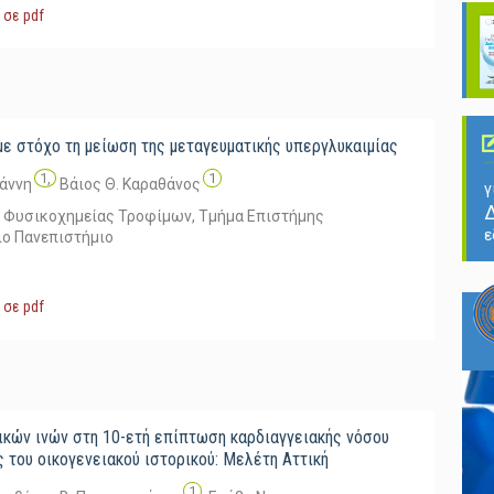
 σε pdf
με στόχο τη μείωση της μεταγευματικής υπεργλυκαιμίας
1,
1
ιάννη
Βάιος Θ. Καραθάνος
γ
Δ
 – Φυσικοχημείας Τροφίμων, Τμήμα Επιστήμης
ε
ιο Πανεπιστήμιο
 σε pdf
ικών ινών στη 10-ετή επίπτωση καρδιαγγειακής νόσου
ς του οικογενειακού ιστορικού: Μελέτη Αττική
1