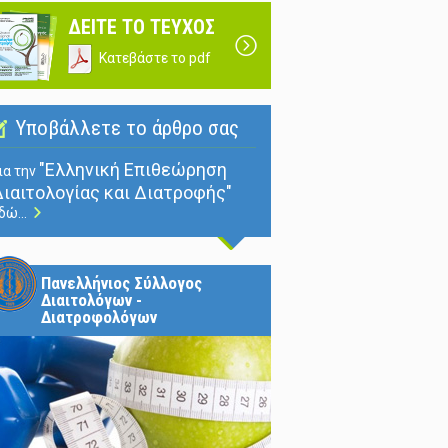
ΔΕΙΤΕ ΤΟ ΤΕΥΧΟΣ
Κατεβάστε το pdf
Υποβάλλετε το άρθρο σας
"Ελληνική Επιθεώρηση
ια την
ιαιτολογίας και Διατροφής"
δώ...
Πανελλήνιος Σύλλογος
Διαιτολόγων -
Διατροφολόγων