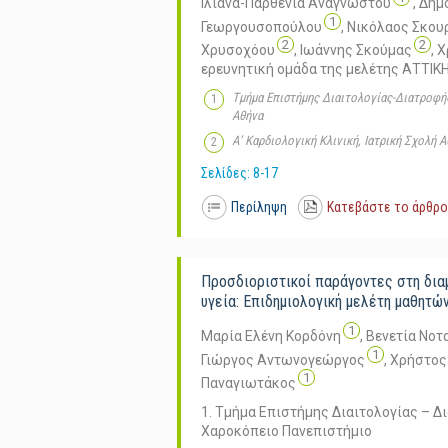
Ιλιάνα-Παρθενία Αναγνώστου
,
Δημ
1
Γεωργουσοπούλου
,
Νικόλαος Σκου
2
2
Χρυσοχόου
,
Ιωάννης Σκούμας
,
Χ
ερευνητική ομάδα της μελέτης ΑΤΤΙΚ
Τμήμα Επιστήμης Διαιτολογίας-Διατροφή
Αθήνα
Α’ Καρδιολογική Κλινική, Ιατρική Σχολή
Σελίδες: 8-17
Περίληψη
Κατεβάστε το άρθρο
Προσδιοριστικοί παράγοντες στη δια
υγεία: Επιδημιολογική μελέτη μαθητών
1
Μαρία Ελένη Κορδόνη
,
Βενετία Νοτ
1
Γιώργος Αντωνογεώργος
,
Χρήστος
1
Παναγιωτάκος
1. Τμήμα Επιστήμης Διαιτολογίας – Δ
Χαροκόπειο Πανεπιστήμιο