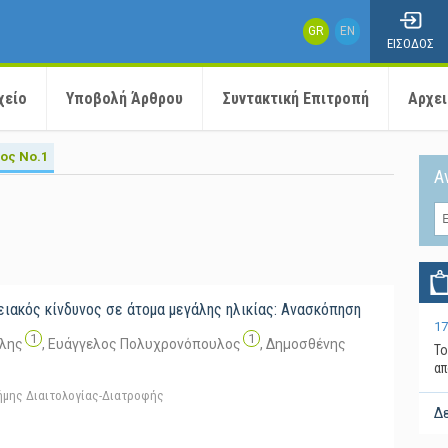
GR
EN
ΕΙΣΟΔΟΣ
χείο
Υποβολή Άρθρου
Συντακτική Επιτροπή
Αρχε
ος No.1
Α
ειακός κίνδυνος σε άτομα μεγάλης ηλικίας: Ανασκόπηση
17
1
1
ύλης
,
Ευάγγελος Πολυχρονόπουλος
,
Δημοσθένης
Το
απ
τήμης Διαιτολογίας-Διατροφής
Δε