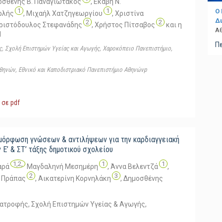
οσθένης Β. Παναγιωτάκος
,
Εκάβη Ν.
1
1
O
ρλής
,
Μιχαήλ Χατζηγεωργίου
,
Χριστίνα
Δ
2
2
ριστόδουλος Στεφανάδης
,
Χρήστος Πίτσαβος
και η
Αθ
Η
Π
ς, Σχολή Επιστημών Υγείας και Αγωγής, Χαροκόπειο Πανεπιστήμιο,
 Αθηνών, Εθνικό και Καποδιστριακό Πανεπιστήμιο Αθηνώνp
 σε pdf
μόρφωση γνώσεων & αντιλήψεων για την καρδιαγγειακή
 Ε’ & ΣΤ’ τάξης δημοτικού σχολείου
1,2,
1
1
αρά
Μαγδαληνή Μεσημέρη
,
Άννα Βελεντζά
,
2
3
 Πράπας
,
Αικατερίνη Κορνηλάκη
,
Δημοσθένης
ιατροφής, Σχολή Επιστημών Υγείας & Αγωγής,