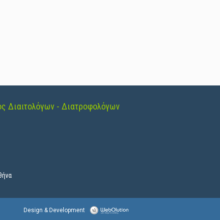
ος Διαιτολόγων - Διατροφολόγων
θήνα
Design & Development