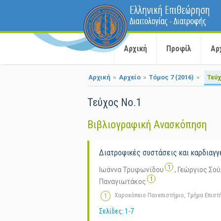
Αρχική
Προφίλ
Αρ
Αρχική
»
Αρχείο
»
Τόμος 7 (2016)
»
Τεύχ
Τεύχος No.1
Βιβλιογραφική Aνασκόπηση
Διατροφικές συστάσεις και καρδιαγγ
1
Ιωάννα Τρυφωνίδου
,
Γεώργιος Σο
1
Παναγιωτάκος
Χαροκόπειο Πανεπιστήμιο, Τμήμα Επισ
Σελίδες: 1-7